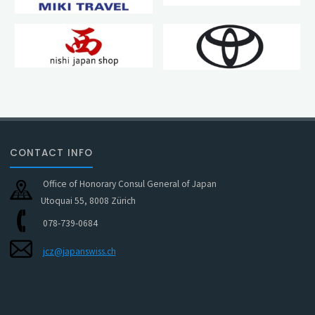
CONTACT INFO
Office of Honorary Consul General of Japan
Utoquai 55, 8008 Zürich
078-739-0684
jcz@japanswiss.ch