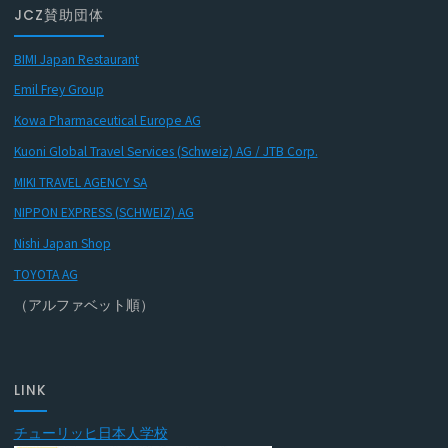
JCZ賛助団体
BIMI Japan Restaurant
Emil Frey Group
Kowa Pharmaceutical Europe AG
Kuoni Global Travel Services (Schweiz) AG / JTB Corp.
MIKI TRAVEL AGENCY SA
NIPPON EXPRESS (SCHWEIZ) AG
Nishi Japan Shop
TOYOTA AG
（アルファベット順）
LINK
チューリッヒ日本人学校