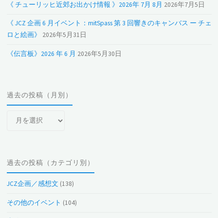
《 チューリッヒ近郊お出かけ情報 》2026年 7月 8月
2026年7月5日
《 JCZ 企画 6 月イベント：mitSpass 第 3 回響きのキャンバス ー チェ
ロと絵画》
2026年5月31日
《伝言板》2026 年 6 月
2026年5月30日
過去の投稿（月別）
過
去
の
投
過去の投稿（カテゴリ別）
稿
（月
JCZ企画／感想文
(138)
別）
その他のイベント
(104)