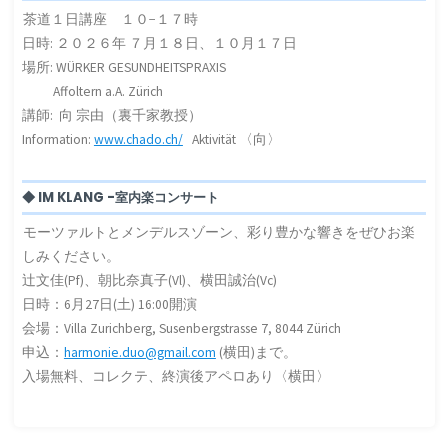
茶道１日講座 １０−１７時
日時: ２０２６年 ７月１８日、１０月１７日
場所: WÜRKER GESUNDHEITSPRAXIS
Affoltern a.A. Zürich
講師: 向 宗由（裏千家教授）
Information:
www.chado.ch/
Aktivität 〈向〉
◆ IM KLANG -室内楽コンサート
モーツァルトとメンデルスゾーン、彩り豊かな響きをぜひお楽
しみください。
辻文佳(Pf)、朝比奈真子(Vl)、横田誠治(Vc)
日時：6月27日(土) 16:00開演
会場：Villa Zurichberg, Susenbergstrasse 7, 8044 Zürich
申込：
harmonie.duo@gmail.com
(横田)まで。
入場無料、コレクテ、終演後アペロあり〈横田〉