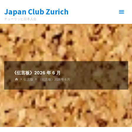
コ
Japan Club Zurich
ン
テ
チューリッヒ日本人会
ン
ツ
へ
ス
キ
ッ
プ
《伝言板》2026 年 6 月
ホ
伝言版
《伝言板》2026 年 6 月
ー
ム