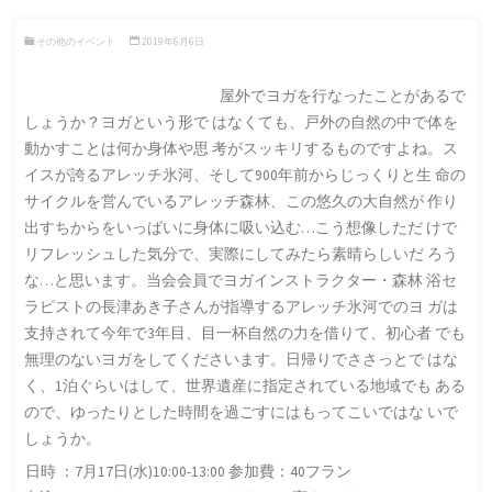
その他のイベント
2019年6月6日
屋外でヨガを行なったことがあるで
しょうか？ヨガという形で はなくても、戸外の自然の中で体を
動かすことは何か身体や思 考がスッキリするものですよね。
ス
イスが誇るアレッチ氷河、そして900年前からじっくりと生 命の
サイクルを営んでいるアレッチ森林、この悠久の大自然が 作り
出すちからをいっぱいに身体に吸い込む…こう想像しただ けで
リフレッシュした気分で、実際にしてみたら素晴らしいだ ろう
な…と思います。当会会員でヨガインストラクター・森林 浴セ
ラピストの長津あき子さんが指導するアレッチ氷河でのヨ ガは
支持されて今年で3年目、目一杯自然の力を借りて、初心者 でも
無理のないヨガをしてくださいます。日帰りでささっとで はな
く、1泊ぐらいはして、世界遺産に指定されている地域でも ある
ので、ゆった
りとした時間を過ごすにはもってこいではな いで
しょうか。
日時 ：7月17日(水)10:00-13:00 参加費：40フラン