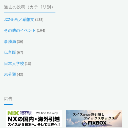
投
過去の投稿（カテゴリ別）
稿
（月
JCZ企画／感想文
(138)
別）
その他のイベント
(104)
事務局
(30)
伝言版
(67)
日本人学校
(18)
未分類
(43)
広告