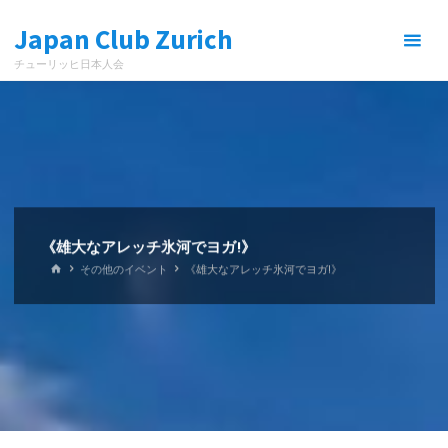
コ
Japan Club Zurich
ン
テ
チューリッヒ日本人会
ン
ツ
へ
ス
キ
ッ
プ
《雄大なアレッチ氷河でヨガ!》
ホ
その他のイベント
《雄大なアレッチ氷河でヨガ!》
ー
ム