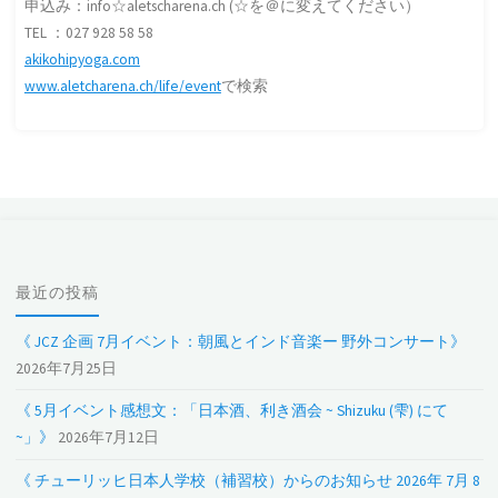
申込み：info☆aletscharena.ch (☆を＠に変えてください）
TEL ：027 928 58 58
akikohipyoga.com
www.aletcharena.ch/life/event
で検索
最近の投稿
《 JCZ 企画 7月イベント：朝風とインド音楽ー 野外コンサート》
2026年7月25日
《 5月イベント感想文：「日本酒、利き酒会 ~ Shizuku (雫) にて
~」》
2026年7月12日
《 チューリッヒ日本人学校（補習校）からのお知らせ 2026年 7月 8