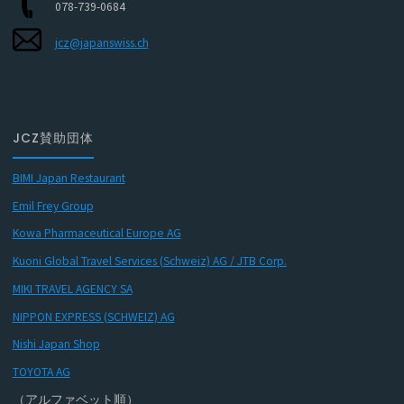
078-739-0684
jcz@japanswiss.ch
JCZ賛助団体
BIMI Japan Restaurant
Emil Frey Group
Kowa Pharmaceutical Europe AG
Kuoni Global Travel Services (Schweiz) AG / JTB Corp.
MIKI TRAVEL AGENCY SA
NIPPON EXPRESS (SCHWEIZ) AG
Nishi Japan Shop
TOYOTA AG
（アルファベット順）