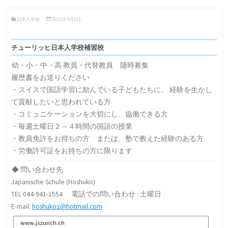
日本人学校
2021年4月1日
チューリッヒ日本人学校補習校
幼・小・中・高 教員・代替教員 随時募集
履歴書をお送りください
・スイスで国語学習に励んでいる子どもたちに、 経験を生かし
て貢献したいと思われている方
・コミュニケーションを大切にし、協働できる方
・毎週土曜日２～４時間の国語の授業
・教員免許をお持ちの方 または、塾で教えた経験のある方
・労働許可証をお持ちの方に限ります
◆ 問い合わせ先
Japanische Schule (Hoshuko)
TEL 044-941-1554 電話での問い合わせ : 土曜日
E-mail:
hoshukoz@hotmail.com
www.jszurich.ch