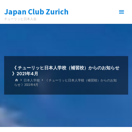
コ
Japan Club Zurich
ン
テ
チューリッヒ日本人会
ン
ツ
へ
ス
キ
ッ
プ
《 チューリッヒ日本人学校（補習校）からのお知らせ
》2021年4月
ホ
日本人学校
《 チューリッヒ日本人学校（補習校）からのお知
ー
らせ 》2021年4月
ム