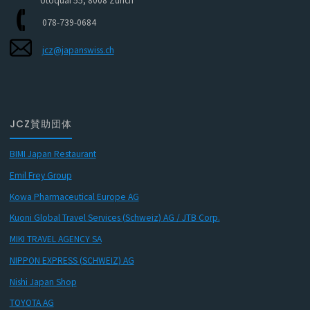
Utoquai 55, 8008 Zürich
078-739-0684
jcz@japanswiss.ch
JCZ賛助団体
BIMI Japan Restaurant
Emil Frey Group
Kowa Pharmaceutical Europe AG
Kuoni Global Travel Services (Schweiz) AG / JTB Corp.
MIKI TRAVEL AGENCY SA
NIPPON EXPRESS (SCHWEIZ) AG
Nishi Japan Shop
TOYOTA AG