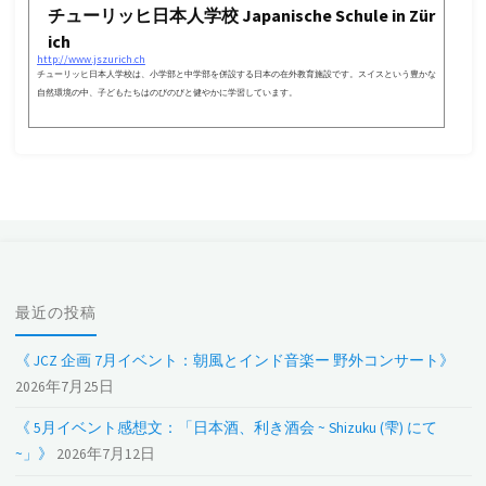
チューリッヒ日本人学校 Japanische Schule in Zür
ich
http://www.jszurich.ch
チューリッヒ日本人学校は、小学部と中学部を併設する日本の在外教育施設です。スイスという豊かな
自然環境の中、子どもたちはのびのびと健やかに学習しています。
最近の投稿
《 JCZ 企画 7月イベント：朝風とインド音楽ー 野外コンサート》
2026年7月25日
《 5月イベント感想文：「日本酒、利き酒会 ~ Shizuku (雫) にて
~」》
2026年7月12日