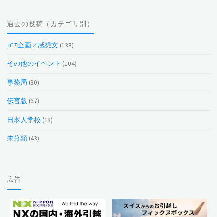
の
投
過去の投稿（カテゴリ別）
稿
（月
JCZ企画／感想文
(138)
別）
その他のイベント
(104)
事務局
(30)
伝言版
(67)
日本人学校
(18)
未分類
(43)
広告