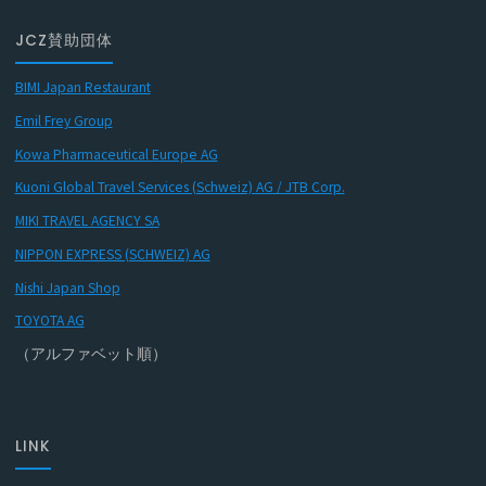
JCZ賛助団体
BIMI Japan Restaurant
Emil Frey Group
Kowa Pharmaceutical Europe AG
Kuoni Global Travel Services (Schweiz) AG / JTB Corp.
MIKI TRAVEL AGENCY SA
NIPPON EXPRESS (SCHWEIZ) AG
Nishi Japan Shop
TOYOTA AG
（アルファベット順）
LINK