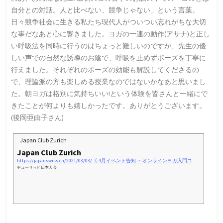
自分との対話。人と比べない、競争じゃない」という言葉。
日々競争社会に生きる私たち現代人がついつい忘れがちな大切
な事だなあと心に響きました。ヨガの一連の動作(アサナ)と正し
い呼吸法を同時に行うのはちょっと難しいのですが、先生の優
しい声での自然な誘導のお陰で、呼吸を止めずポーズを丁寧に
行えました。それぞれのポーズの効能も解説してくださるの
で、理論派の方も楽しめる授業なのではないかなあと思いまし
た。朝ヨガは格別に気持ちいい!という体験を皆さんと一緒にで
きたことが何よりも嬉しかったです。ありがとうございます。
(後岡亜由子さん)
Japan Club Zurich
Japan Club Zurich
https://japanswiss.ch/2021/03/03/《-4月イベント告知-～オンラインヨガ入門コース
チューリッヒ日本人会