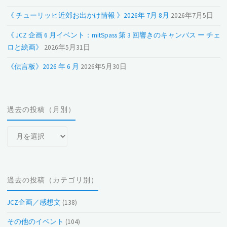
《 チューリッヒ近郊お出かけ情報 》2026年 7月 8月
2026年7月5日
《 JCZ 企画 6 月イベント：mitSpass 第 3 回響きのキャンバス ー チェ
ロと絵画》
2026年5月31日
《伝言板》2026 年 6 月
2026年5月30日
過去の投稿（月別）
過
去
の
投
過去の投稿（カテゴリ別）
稿
（月
JCZ企画／感想文
(138)
別）
その他のイベント
(104)