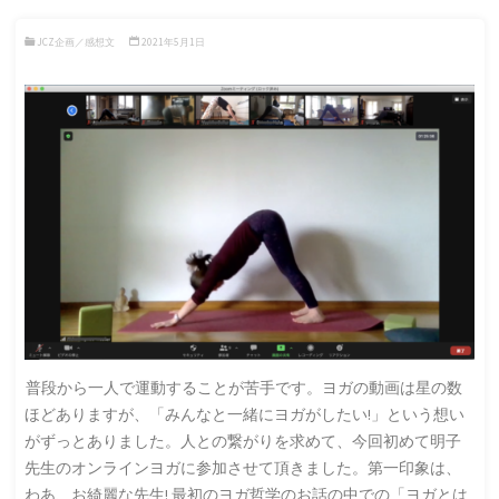
JCZ企画／感想文
2021年5月1日
普段から一人で運動することが苦手です。ヨガの動画は星の数
ほどありますが、「みんなと一緒にヨガがしたい!」という想い
がずっとありました。人との繋がりを求めて、今回初めて明子
先生のオンラインヨガに参加させて頂きました。第一印象は、
わあ、お綺麗な先生! 最初のヨガ哲学のお話の中での「ヨガとは