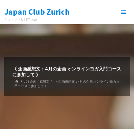
コ
Japan Club Zurich
ン
テ
チューリッヒ日本人会
ン
ツ
へ
ス
キ
ッ
プ
《 企画感想文：4月の企画 オンラインヨガ入門コース
に参加して 》
ホ
JCZ企画／感想文
《 企画感想文：4月の企画 オンラインヨガ入
ー
門コースに参加して 》
ム