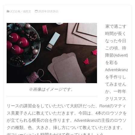
JCZ企画／感想文
2020年10月26日
家で過ごす
時間が長く
なった今日
この頃、待
降節(Advent)
を彩る
Adventskranz
を手作りし
てみません
※画像はイメージです。
か。一昨年
クリスマス
リースの講習会をしていただいて大好評だった、Floristのマティ
ス美夏子さんに教えていただきます。今回は、4本のロウソクを
が立てられる横長の台を作ります。Adventskranzの主役のロウソ
クの種類、色、大きさ、挿し方について教えていただきます。
デコレーションも時間をかけて作っていきましょう。