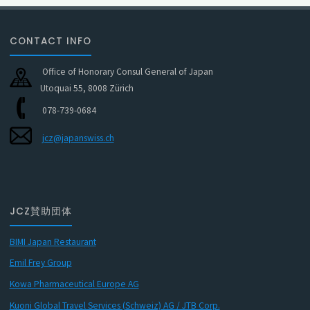
CONTACT INFO
Office of Honorary Consul General of Japan
Utoquai 55, 8008 Zürich
078-739-0684
jcz@japanswiss.ch
JCZ賛助団体
BIMI Japan Restaurant
Emil Frey Group
Kowa Pharmaceutical Europe AG
Kuoni Global Travel Services (Schweiz) AG / JTB Corp.