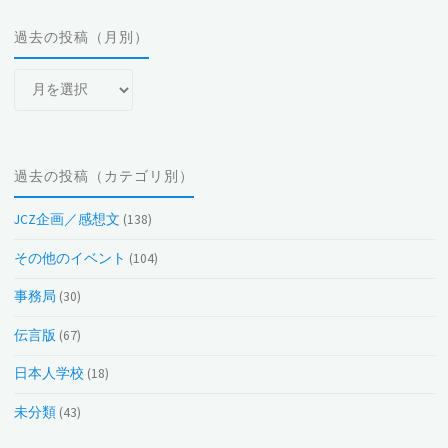
過去の投稿（月別）
過
去
の
投
過去の投稿（カテゴリ別）
稿
（月
JCZ企画／感想文
(138)
別）
その他のイベント
(104)
事務局
(30)
伝言版
(67)
日本人学校
(18)
未分類
(43)