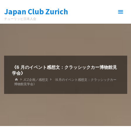
コ
Japan Club Zurich
ン
テ
チューリッヒ日本人会
ン
ツ
へ
ス
キ
ッ
プ
《6 月のイベント感想文：クラッシックカー博物館見
学会》
ホ
JCZ企画／感想文
《6 月のイベント感想文：クラッシックカー
ー
博物館見学会》
ム