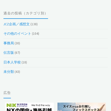
の
投
過去の投稿（カテゴリ別）
稿
（月
JCZ企画／感想文
(138)
別）
その他のイベント
(104)
事務局
(30)
伝言版
(67)
日本人学校
(18)
未分類
(43)
広告