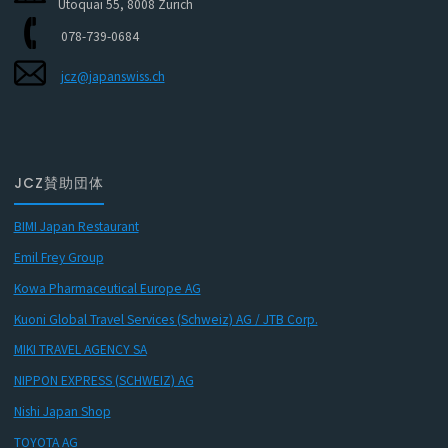
Utoquai 55, 8008 Zürich
078-739-0684
jcz@japanswiss.ch
JCZ賛助団体
BIMI Japan Restaurant
Emil Frey Group
Kowa Pharmaceutical Europe AG
Kuoni Global Travel Services (Schweiz) AG / JTB Corp.
MIKI TRAVEL AGENCY SA
NIPPON EXPRESS (SCHWEIZ) AG
Nishi Japan Shop
TOYOTA AG