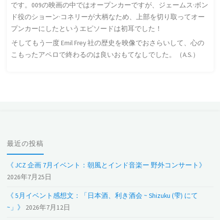
です。009の映画の中ではオープンカーですが、ジェームス·ボン
ド役のショーン·コネリーが大柄なため、上部を切り取ってオー
プンカーにしたというエピソードは初耳でした！
そしてもう一度 Emil Frey 社の歴史を映像でおさらいして、心の
こもったアペロで終わるのは良いおもてなしでした。（A.S.）
最近の投稿
《 JCZ 企画 7月イベント：朝風とインド音楽ー 野外コンサート》
2026年7月25日
《 5月イベント感想文：「日本酒、利き酒会 ~ Shizuku (雫) にて
~」》
2026年7月12日