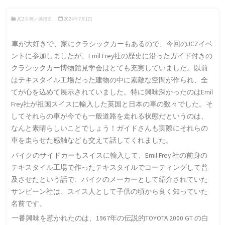
JCZ企画／感想文
2024年7月1日
車が大好きで、家にクラシックカーもあるので、今回のJCZイベ
ントに参加しましたが、Emil Frey社の歴史に沿ったガイド付きの
クラシックカー博物館見学会はとても充実していました。以前
はテキスタイル工場だった建物の中に素敵な空間が作られ、全
てが心を込めて展示されていました。特に興味深かったのはEmil
Frey社が祖国スイスに輸入した英国と日本の車の数々でした。そ
してそれらの車が今でも一般道路を走れる状態だというのは、
なんと素晴らしいことでしょう！ガイドさんも実際にそれらの
車を走らせた感触なども交えて話してくれました。
バイクのサイドカーもスイスに輸入して、Emil Frey 社の前身の
テキスタイル工場で作ったテキスタイルでコーティングして普
及させたという話で、バイクのメーカーとして紹介されていた
サンビーン社は、スイス人として子供の頃から良く知っていた
名前です。
一番興味を惹かれたのは、1967年の伝説的TOYOTA 2000 GT の白