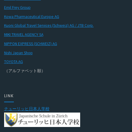
Emil Frey Group
Kowa Pharmaceutical Europe AG
Kuoni Global Travel Services (Schweiz) AG / JTB Corp.
MIKI TRAVEL AGENCY SA
NIPPON EXPRESS (SCHWEIZ) AG
Nishi Japan Shop
TOYOTA AG
（アルファベット順）
LINK
チューリッヒ日本人学校