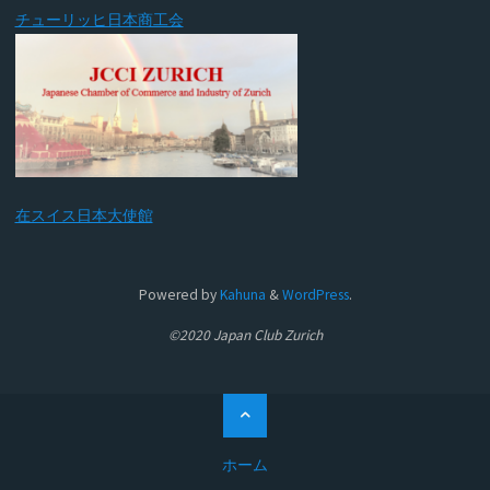
チューリッヒ日本商工会
在スイス日本大使館
Powered by
Kahuna
&
WordPress
.
©2020 Japan Club Zurich
ト
ッ
プ
ホーム
に