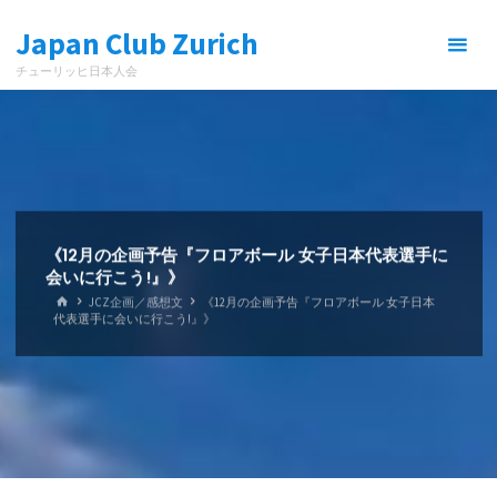
コ
Japan Club Zurich
ン
テ
チューリッヒ日本人会
ン
ツ
へ
ス
キ
ッ
プ
《12月の企画予告『フロアボール ⼥子日本代表選手に
会いに⾏こう!』》
ホ
JCZ企画／感想文
《12月の企画予告『フロアボール ⼥子日本
ー
代表選手に会いに⾏こう!』》
ム