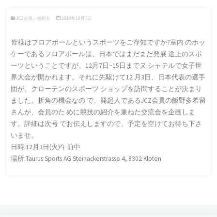
JCZ企画／感想文
2019年10月7日
皆様はフロアボールというスポーツをご存知ですか?室内 のホッ
ケーであるフロアボールは、日本ではまだまだ発展 途上のスポ
ーツということですが、12月7日~15日までヌ シャテルで女子世
界大会が開かれます。
それに先駆けて12 月3日、日本代表の選手
団が、クローテンのスポーツ ショップを訪問することが決まり
ました。折角の機会なの で、発起人であるJCZ会員の飯野多希留
さんが、会員のた めに競技の紹介を兼ねた交流会を企画しま
す。詳細は次号 でお伝えしますので、予定を空けてお待ち下さ
いませ。
日時:12月3日(火)午前中
場所:Taurus Sports AG Steinackerstrasse 4, 8302 Kloten