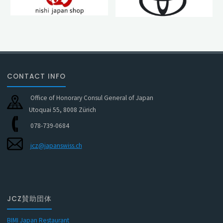
CONTACT INFO
Office of Honorary Consul General of Japan
Utoquai 55, 8008 Zürich
078-739-0684
jcz@japanswiss.ch
JCZ賛助団体
BIMI Japan Restaurant