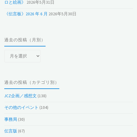
ロと絵画》
2026年5月31日
《伝言板》2026 年 6 月
2026年5月30日
過去の投稿（月別）
過
去
の
投
過去の投稿（カテゴリ別）
稿
（月
JCZ企画／感想文
(138)
別）
その他のイベント
(104)
事務局
(30)
伝言版
(67)