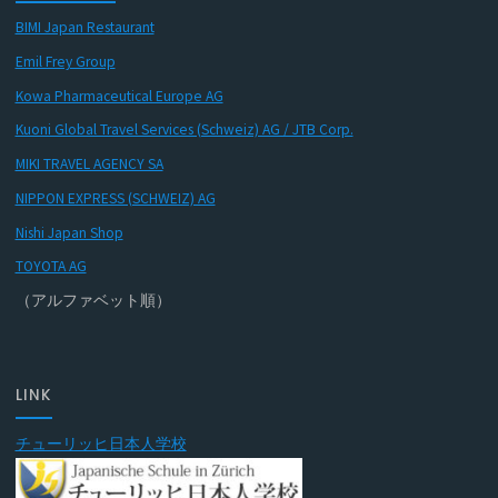
BIMI Japan Restaurant
Emil Frey Group
Kowa Pharmaceutical Europe AG
Kuoni Global Travel Services (Schweiz) AG / JTB Corp.
MIKI TRAVEL AGENCY SA
NIPPON EXPRESS (SCHWEIZ) AG
Nishi Japan Shop
TOYOTA AG
（アルファベット順）
LINK
チューリッヒ日本人学校