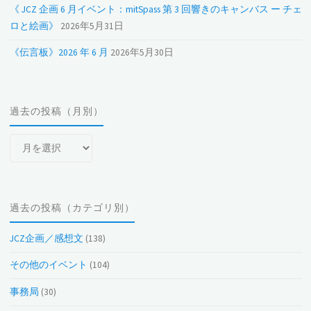
《 JCZ 企画 6 月イベント：mitSpass 第 3 回響きのキャンバス ー チェ
ロと絵画》
2026年5月31日
《伝言板》2026 年 6 月
2026年5月30日
過去の投稿（月別）
過
去
の
投
過去の投稿（カテゴリ別）
稿
（月
JCZ企画／感想文
(138)
別）
その他のイベント
(104)
事務局
(30)