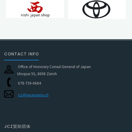
CONTACT INFO
Office of Honorary Consul General of Japan
Utoquai 55, 8008 Zürich
078-739-0684
jcz@japanswiss.ch
JCZ賛助団体