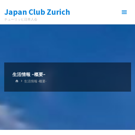
コ
Japan Club Zurich
ン
テ
チューリッヒ日本人会
ン
ツ
へ
ス
キ
ッ
プ
生活情報 -概要-
ホ
生活情報 -概要-
ー
ム