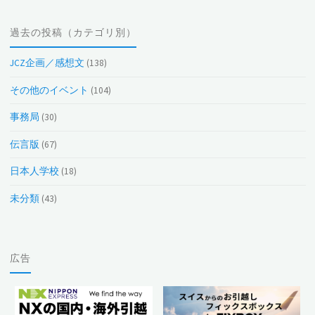
投
過去の投稿（カテゴリ別）
稿
（月
JCZ企画／感想文
(138)
別）
その他のイベント
(104)
事務局
(30)
伝言版
(67)
日本人学校
(18)
未分類
(43)
広告