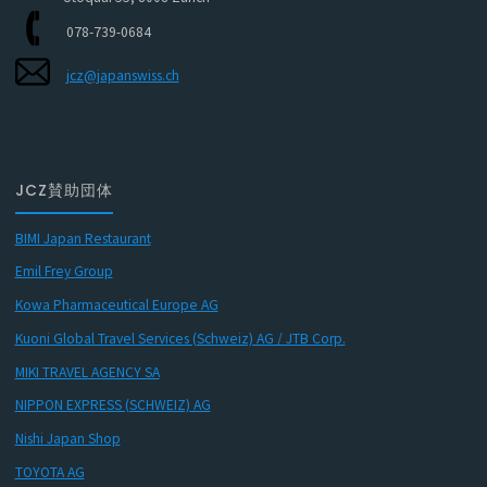
078-739-0684
jcz@japanswiss.ch
JCZ賛助団体
BIMI Japan Restaurant
Emil Frey Group
Kowa Pharmaceutical Europe AG
Kuoni Global Travel Services (Schweiz) AG / JTB Corp.
MIKI TRAVEL AGENCY SA
NIPPON EXPRESS (SCHWEIZ) AG
Nishi Japan Shop
TOYOTA AG