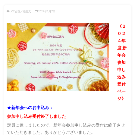
JCZ企画／感想文
2024年1月7日
《２
０２
４年
度 新
年会
参加
申し
込み
受付
ペー
ジ》
★新年会へのお申込み：
参加申し込み受付終了しました
定員に達しましたので、新年会参加申し込みの受付は終了させ
ていただきました。ありがとうございました。