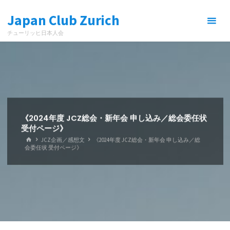
コ
Japan Club Zurich
ン
テ
チューリッヒ日本人会
ン
ツ
へ
ス
キ
ッ
プ
《2024年度 JCZ総会・新年会 申し込み／総会委任状
受付ページ》
ホ
JCZ企画／感想文
《2024年度 JCZ総会・新年会 申し込み／総
ー
会委任状 受付ページ》
ム