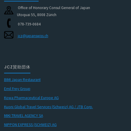
Office of Honorary Consul General of Japan
Utoquai 55, 8008 Zürich
078-739-0684
jcz@japanswiss.ch
JCZ賛助団体
BIMI Japan Restaurant
Emil Frey Group
Kowa Pharmaceutical Europe AG
Kuoni Global Travel Services (Schweiz) AG / JTB Corp.
MIKI TRAVEL AGENCY SA
NIPPON EXPRESS (SCHWEIZ) AG