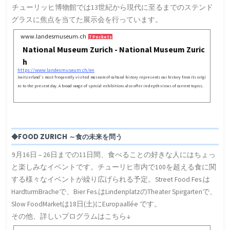
チューリッヒ博物館では13世紀から現代に至るまでのステンド
グラスに焦点を当てた展示会を行っています。
www.landesmuseum.ch
7 Pockets
National Museum Zurich - National Museum Zuric
h
https://www.landesmuseum.ch/en
Switzerland's most frequently visited museum of cultural history represents our history from its origi
ns to the present day. A broad range of special exhibitions also offer in-depth views of current topics.
◆FOOD ZURICH ～食の未来を問う
9月16日 – 26日までの11日間、食べることの好きな人にはちょっ
と楽しみなイベントです。チューリヒ市内で100を超える食に関
する様々なイベントが繰り広げられる予定。Street Food Fes.は
HardturmBracheで、Bier Fes.はLindenplatzのTheater Spirgartenで、
Slow FoodMarketは18日(土)にEuropaallée です。
その他、詳しいプログラムはこちら↓