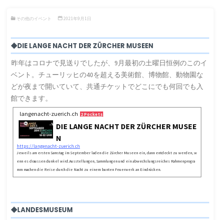
その他のイベント
2021年9月1日
◆DIE LANGE NACHT DER ZÜRCHER MUSEEN
昨年はコロナで見送りでしたが、9月最初の土曜日恒例のこのイ
ベント。チューリッヒの40を超える美術館、博物館、動物園な
どが夜まで開いていて、共通チケットでどこにでも何回でも入
館できます。
langenacht-zuerich.ch
2 Pockets
DIE LANGE NACHT DER ZÜRCHER MUSEE
N
https://langenacht-zuerich.ch
Jeweils am ersten Samstag im September laden die Zürcher Museen ein, dann entdeckt zu werden, w
enn es draussen dunkel wird.Ausstellungen, Sammlungen und ein abwechslungsreiches Rahmenprogra
mm machen die Reise durch die Nacht zu einem bunten Feuerwerk an Eindrücken.
◆LANDESMUSEUM