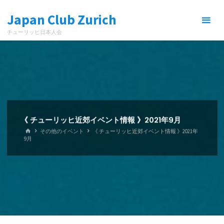
コ
Japan Club Zurich
ン
テ
チューリッヒ日本人会
ン
ツ
へ
ス
キ
ッ
プ
《 チューリッヒ近郊イベント情報 》2021年9月
ホ
その他のイベント
《 チューリッヒ近郊イベント情報 》2021年
ー
9月
ム