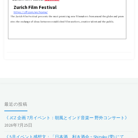
Zurich Film Festival
https://zff.com/en/home/
The Zurich Film Festival presents the most promising new filmmakers from around the globe and prom
otes the exchange of ideas between established film workers, creative talent and the public.
最近の投稿
《 JCZ 企画 7月イベント：朝風とインド音楽ー 野外コンサート》
2026年7月25日
《 5月イベント感想文：「日本酒、利き酒会 ~ Shizuku (雫) にて