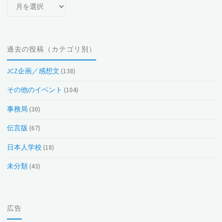
過
去
の
投
過去の投稿（カテゴリ別）
稿
（月
JCZ企画／感想文
(138)
別）
その他のイベント
(104)
事務局
(30)
伝言版
(67)
日本人学校
(18)
未分類
(43)
広告