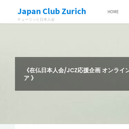
コ
Japan Club Zurich
ン
HOME
テ
チューリッヒ日本人会
ン
ツ
へ
ス
キ
ッ
《在仏日本人会/JCZ応援企画 オンラ
プ
ア 》