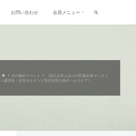
検索
お問い合わせ
会員メニュー
ホ
その他のイベント
《在仏日本人会/JCZ応援企画 オンライ
ー
ン講演会：女性ホルモンと現代女性の為のヘルスケア 》
ム