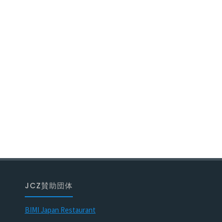
JCZ賛助団体
BIMI Japan Restaurant