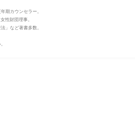
更年期カウンセラー。
人女性財団理事。
療法」など著書多数。
い。