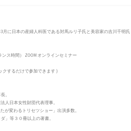
3月に日本の産婦人科医である対馬ルリ子氏と美容家の吉川千明氏
（フランス時間） ZOOM オンラインセミナー
クリックするだけで参加できます )
事長。
団法人日本女性財団代表理事。
あしたが変わるトリセツショー」出演多数。
ラダ」等３０冊以上の著書。