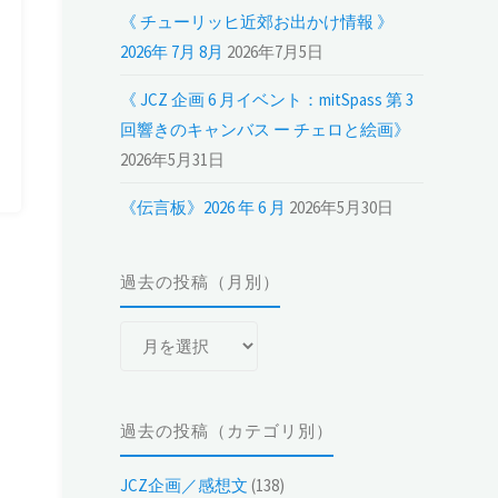
《 チューリッヒ近郊お出かけ情報 》
2026年 7月 8月
2026年7月5日
《 JCZ 企画 6 月イベント：mitSpass 第 3
回響きのキャンバス ー チェロと絵画》
2026年5月31日
《伝言板》2026 年 6 月
2026年5月30日
過去の投稿（月別）
過
去
の
投
過去の投稿（カテゴリ別）
稿
（月
JCZ企画／感想文
(138)