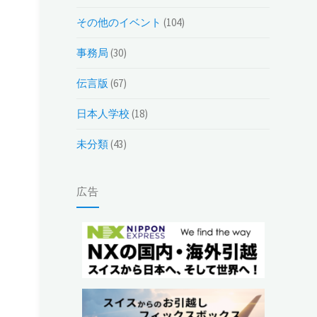
別）
その他のイベント
(104)
事務局
(30)
伝言版
(67)
日本人学校
(18)
未分類
(43)
広告